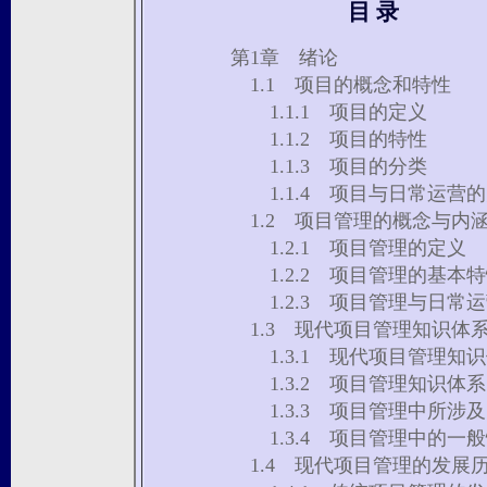
目 录
第1章 绪论
1.1 项目的概念和特性
1.1.1 项目的定义
1.1.2 项目的特性
1.1.3 项目的分类
1.1.4 项目与日常运营
1.2 项目管理的概念与内
1.2.1 项目管理的定义
1.2.2 项目管理的基本特
1.2.3 项目管理与日常
1.3 现代项目管理知识体
1.3.1 现代项目管理知
1.3.2 项目管理知识体
1.3.3 项目管理中所涉
1.3.4 项目管理中的一
1.4 现代项目管理的发展