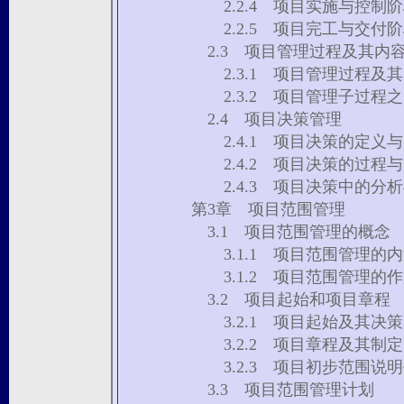
2.2.4 项目实施与控制阶
2.2.5 项目完工与交付阶
2.3 项目管理过程及其内
2.3.1 项目管理过程及
2.3.2 项目管理子过程
2.4 项目决策管理
2.4.1 项目决策的定义
2.4.2 项目决策的过程
2.4.3 项目决策中的分
第3章 项目范围管理
3.1 项目范围管理的概念
3.1.1 项目范围管理的内
3.1.2 项目范围管理的作
3.2 项目起始和项目章程
3.2.1 项目起始及其决策
3.2.2 项目章程及其制定
3.2.3 项目初步范围说
3.3 项目范围管理计划